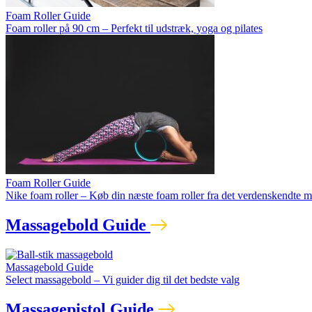
Foam Roller Guide
Foam roller på 90 cm – Perfekt til udstræk, yoga og pilates
Foam Roller Guide
Nike foam roller – Køb din næste foam roller fra det verdenskendte 
Massagebold Guide
Massagebold Guide
Select massagebold – Vi guider dig til det bedste valg
Massagepistol Guide