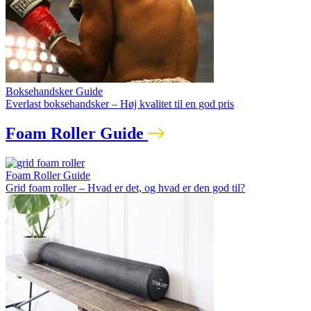
Boksehandsker Guide
Everlast boksehandsker – Høj kvalitet til en god pris
Foam Roller Guide
Foam Roller Guide
Grid foam roller – Hvad er det, og hvad er den god til?