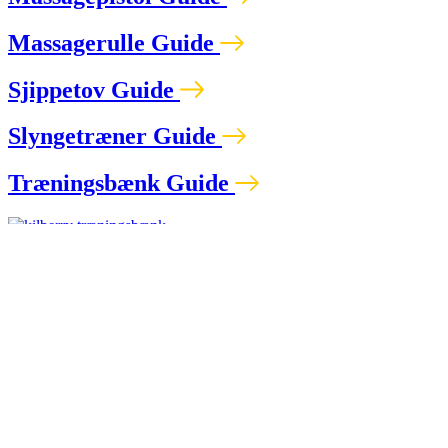
Massagerulle Guide
Sjippetov Guide
Slyngetræner Guide
Træningsbænk Guide
Træningsbænk Guide
Kilberry Træningsbænk – Find din favorit her
Træningsbænk Guide
Kettler træningsbænk – Gode træningsbænke til ethvert behov
Træningshandsker Guide
Træningsmåtte Guide