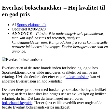
Everlast boksehandsker – Høj kvalitet til
en god pris
Af
Sportssektionen.dk
Opdateret 02/06/2020
ANNONCE
-
Vi tester ikke nødvendigvis selv produkterne,
men kan også baseres på research, analyser,
kundeanmeldelser mm. Kun produkter fra vores kommercielle
partnere inkluderes i indlægget. Derfor betragtes dette som en
annonce.
Everlast er en af de store brands inden for boksning, og vi hos
Sportssektionen.dk er vilde med deres kvaliteter og mange års
erfaring. Hvis du derfor leder efter et par
boksehandsker
, kan vi
anbefale Everlast som en god kandidat.
De laver deres produkter med forskellige stødabsorberinger, hvilket
betyder, at deres handsker kan bruges uanset hvilket køn og hvilken
erfaring, du har. Det kan du læse meget mere i vores
boksehandskeguide
. Her er først et lille overblik over nogle af de
bedste Everlast boksehandsker på markedet: