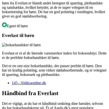
børn fra Everlast er blandt andet beregnet til sparring, plethandske
og sandsække, hvilket betyder, at de er super velegnet til en
boksetræning for børn. De har en god polstring i rundingen, hvilket
giver en god stødabsorbering.
Egnet til børn
Everlast til børn
Everlast er et af de førende varemærker inden for bokseudstyr. Dette
er de perfekte boksehandsker til børn.
Det er en one-size boksehandske, der passer perfekt til børn. Den
har en kraftig polstring, som virker stødabsorberende, og er velegnet
til sparring, boksesæk og plethandske.
145,-
Abilicaonline.dk
Håndbind fra Everlast
Det er vigtigt, at du har et håndbind omkring dine hænder, selvom
du har boksehandskerne på. Ét af Apuls.dk’s mest populære