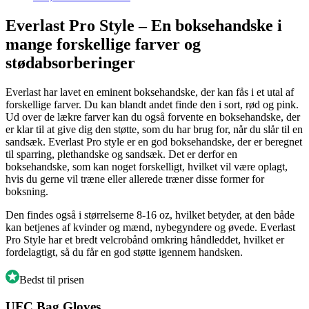
Everlast Pro Style – En boksehandske i
mange forskellige farver og
stødabsorberinger
Everlast har lavet en eminent boksehandske, der kan fås i et utal af
forskellige farver. Du kan blandt andet finde den i sort, rød og pink.
Ud over de lækre farver kan du også forvente en boksehandske, der
er klar til at give dig den støtte, som du har brug for, når du slår til en
sandsæk. Everlast Pro style er en god boksehandske, der er beregnet
til sparring, plethandske og sandsæk. Det er derfor en
boksehandske, som kan noget forskelligt, hvilket vil være oplagt,
hvis du gerne vil træne eller allerede træner disse former for
boksning.
Den findes også i størrelserne 8-16 oz, hvilket betyder, at den både
kan betjenes af kvinder og mænd, nybegyndere og øvede. Everlast
Pro Style har et bredt velcrobånd omkring håndleddet, hvilket er
fordelagtigt, så du får en god støtte igennem handsken.
Bedst til prisen
UFC Bag Gloves