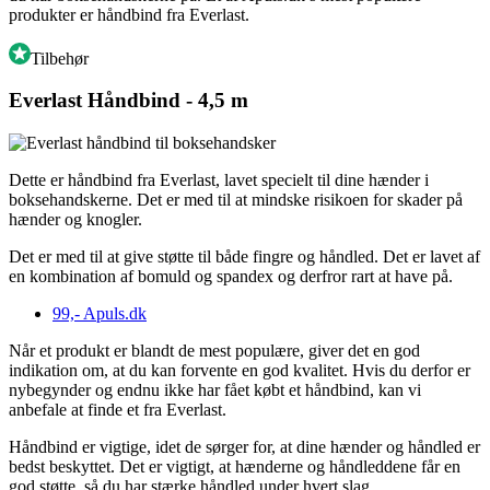
produkter er håndbind fra Everlast.
Tilbehør
Everlast Håndbind - 4,5 m
Dette er håndbind fra Everlast, lavet specielt til dine hænder i
boksehandskerne. Det er med til at mindske risikoen for skader på
hænder og knogler.
Det er med til at give støtte til både fingre og håndled. Det er lavet af
en kombination af bomuld og spandex og derfror rart at have på.
99,-
Apuls.dk
Når et produkt er blandt de mest populære, giver det en god
indikation om, at du kan forvente en god kvalitet. Hvis du derfor er
nybegynder og endnu ikke har fået købt et håndbind, kan vi
anbefale at finde et fra Everlast.
Håndbind er vigtige, idet de sørger for, at dine hænder og håndled er
bedst beskyttet. Det er vigtigt, at hænderne og håndleddene får en
god støtte, så du har stærke håndled under hvert slag.