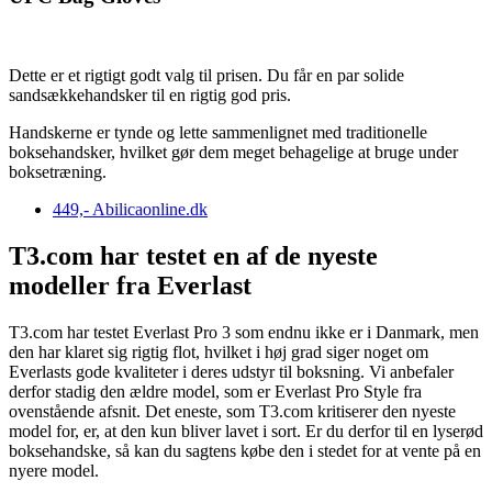
Dette er et rigtigt godt valg til prisen. Du får en par solide
sandsækkehandsker til en rigtig god pris.
Handskerne er tynde og lette sammenlignet med traditionelle
boksehandsker, hvilket gør dem meget behagelige at bruge under
boksetræning.
449,-
Abilicaonline.dk
T3.com har testet en af de nyeste
modeller fra Everlast
T3.com har testet Everlast Pro 3 som endnu ikke er i Danmark, men
den har klaret sig rigtig flot, hvilket i høj grad siger noget om
Everlasts gode kvaliteter i deres udstyr til boksning. Vi anbefaler
derfor stadig den ældre model, som er Everlast Pro Style fra
ovenstående afsnit. Det eneste, som T3.com kritiserer den nyeste
model for, er, at den kun bliver lavet i sort. Er du derfor til en lyserød
boksehandske, så kan du sagtens købe den i stedet for at vente på en
nyere model.