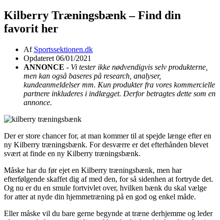
Kilberry Træningsbænk – Find din
favorit her
Af
Sportssektionen.dk
Opdateret 06/01/2021
ANNONCE
-
Vi tester ikke nødvendigvis selv produkterne,
men kan også baseres på research, analyser,
kundeanmeldelser mm. Kun produkter fra vores kommercielle
partnere inkluderes i indlægget. Derfor betragtes dette som en
annonce.
Der er store chancer for, at man kommer til at spejde længe efter en
ny Kilberry træningsbænk. For desværre er det efterhånden blevet
svært at finde en ny Kilberry træningsbænk.
Måske har du før ejet en Kilberry træningsbænk, men har
efterfølgende skaffet dig af med den, for så sidenhen at fortryde det.
Og nu er du en smule fortvivlet over, hvilken bænk du skal vælge
for atter at nyde din hjemmetræning på en god og enkel måde.
Eller måske vil du bare gerne begynde at træne derhjemme og leder