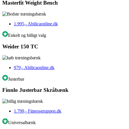
Masterfit Weight Bench
1.995,-
Abilicaonline.dk
Enkelt og billigt valg
Weider 150 TC
979,-
Abilicaonline.dk
Justerbar
Finnlo Justerbar Skråbænk
1.799,-
Fitnessgruppen.dk
Universalbænk