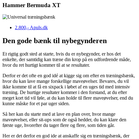
Hammer Bermuda XT
2.800,-
Apuls.dk
Den gode bænk til nybegynderen
Et rigtig godt sted at starte, hvis du er nybegynder, er hos det
enkelte, der samtidig kan træne din krop på en udfordrende måde,
hvor du ret hurtigt kommer til at se resultater.
Derfor er det ofte en god idé at kigge sig om efter en træningsbænk,
hvor du kan lave mange forskellige maveøvelser. Bevares, du vil
ikke komme til at få en sixpack i løbet af en uges tid med intensiv
træning. De hurtige resultater kommer i den forstand, at du efter
meget kort tid vil føle, at du kan holde til flere maveøvelser, end du
kunne måske for et par uger siden.
Så her kan du starte med at lave en plan over, hvor mange
maveøvelser, eller sit-ups som de også hedder, du kan klare den
første uge, hvorefter du tager flere og flere, som tiden går.
Her er det derfor en god ide at anskaffe sig en træningsbænk, der