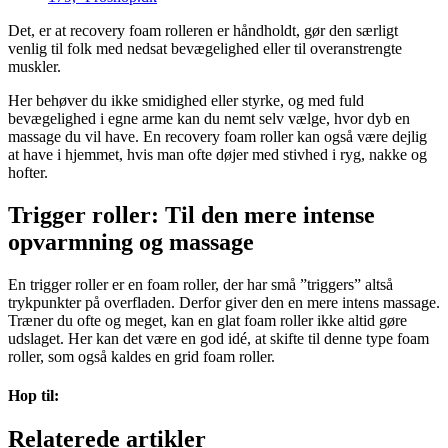
Det, er at recovery foam rolleren er håndholdt, gør den særligt
venlig til folk med nedsat bevægelighed eller til overanstrengte
muskler.
Her behøver du ikke smidighed eller styrke, og med fuld
bevægelighed i egne arme kan du nemt selv vælge, hvor dyb en
massage du vil have. En recovery foam roller kan også være dejlig
at have i hjemmet, hvis man ofte døjer med stivhed i ryg, nakke og
hofter.
Trigger roller: Til den mere intense
opvarmning og massage
En trigger roller er en foam roller, der har små ”triggers” altså
trykpunkter på overfladen. Derfor giver den en mere intens massage.
Træner du ofte og meget, kan en glat foam roller ikke altid gøre
udslaget. Her kan det være en god idé, at skifte til denne type foam
roller, som også kaldes en grid foam roller.
Hop til:
Relaterede artikler