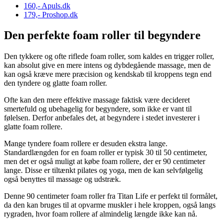
160,-
Apuls.dk
179,-
Proshop.dk
Den perfekte foam roller til begyndere
Den tykkere og ofte riflede foam roller, som kaldes en trigger roller,
kan absolut give en mere intens og dybdegående massage, men de
kan også kræve mere præcision og kendskab til kroppens tegn end
den tyndere og glatte foam roller.
Ofte kan den mere effektive massage faktisk være decideret
smertefuld og ubehagelig for begyndere, som ikke er vant til
følelsen. Derfor anbefales det, at begyndere i stedet investerer i
glatte foam rollere.
Mange tyndere foam rollere er desuden ekstra lange.
Standardlængden for en foam roller er typisk 30 til 50 centimeter,
men det er også muligt at købe foam rollere, der er 90 centimeter
lange. Disse er tiltænkt pilates og yoga, men de kan selvfølgelig
også benyttes til massage og udstræk.
Denne 90 centimeter foam roller fra Titan Life er perfekt til formålet,
da den kan bruges til at opvarme muskler i hele kroppen, også langs
rygraden, hvor foam rollere af almindelig længde ikke kan nå.