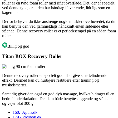
roller er en tynd foam roller med riflet overflade. Det, der er specielt
ved denne type, er at den har håndtag i hver ende, lidt ligesom en
kagerulle.
Derfor behøver du ikke anstrenge nogle muskler overhovedet, da du
kan benytte den ved gammeldags håndkraft enten siddende eller
stående. Denne recovery roller er et perleeksempel på en sådan foam
roller.
Billig og god
Titan BOX Recovery Roller
Denne recovery roller er specielt god til at give smertelindrende
effekt. Dermed kan du hurtigere restituere efter træning og
muskelsmerter.
Samtidig giver den også en god dyb massage, hvilket bidrager til en
bedre blodcirkulation. Den kan både benyttes liggende og stående
og vejer blot 300 g.
160,-
Apuls.dk
179,-
Proshop.dk