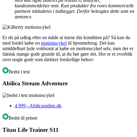
men kan også baseres på research, analyser,
kundeanmeldelser mm. Kun produkter fra vores kommercielle
partnere inkluderes i indlægget. Derfor betragtes dette som en
annonce.
Er du på udkig efter en måde at træne din kondition på? Så kan du
med fordel købe en
motionscykel
til hjemmebrug. Det kan
umiddelbart lyde voldsomt at købe en motionscykel selv, men der er
faktisk mange gode grunde til, at du bør gøre det. Her er et overblik
over nogle gode som dækker forskellige behov:
Bedst i test
Abilica Stream Adventure
4.999,-
Abilicaonline.dk
Bedst til prisen
Titan Life Trainer S11