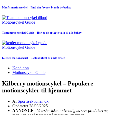
Maxfit motionscykel – Find din favorit blandt de bedste
Motionscykel Guide
Titan motionscykel Guide – Her er de oplagte valg til alle behov
Motionscykel Guide
Kettler motionscykel – Tysk kvalitet til gode priser
Kondition
Motionscykel Guide
Kilberry motionscykel – Populære
motionscykler til hjemmet
Af
Sportssektionen.dk
Opdateret 28/03/2025
ANNONCE
-
Vi tester ikke nødvendigvis selv produkterne,