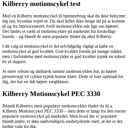
Kilberry motionscykel test
Med en Kilberry motionscykel til hjemmebrug skal du ikke bekymre
dig om, hvordan vejret er. Du skal heller ikke bruge tid på at komme
til og fra fitnesscenteret, fordi motionscyklen står lige om hjørnet.
Der findes et væld af motionscykler på markedet fra forskellige
brands – og blandt de mest populære finder du altså Kilberry.
I dit valg af motionscykel er det selvfølgelig vigtigt at købe en
motionscykel af god kvalitet. God kvalitet forstås på mange måder,
men i forbindelse med motionscykler er god kvalitet typisk en robust
én af slagsen.
Jo mere robust og slidstærk ramme motionscyklen har, jo højere
personvægt vil cyklen typisk kunne klare. Dette er især optimalt for
dig, der har en lidt højere vægtklasse.
Kilberry Motionscykel PEC 3330
Iblandt Kilberrys mest populære motionscykler finder du bl.a.
Kilberry Motionscykel PEC 3330 – men dette er langt fra den eneste
populære motionscykel på markedet. Men hvad der er populært
blandt andre, er ikke nødvendigvis ensbetydende med, at det er det
bedste valg for dig.