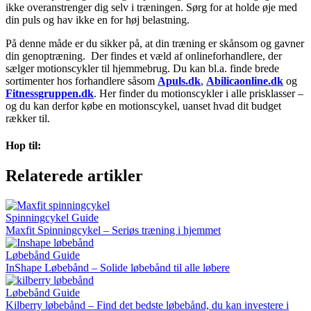
ikke overanstrenger dig selv i træningen. Sørg for at holde øje med
din puls og hav ikke en for høj belastning.
På denne måde er du sikker på, at din træning er skånsom og gavner
din genoptræning. Der findes et væld af onlineforhandlere, der
sælger motionscykler til hjemmebrug. Du kan bl.a. finde brede
sortimenter hos forhandlere såsom
Apuls.dk
,
Abilicaonline.dk
og
Fitnessgruppen.dk
. Her finder du motionscykler i alle prisklasser –
og du kan derfor købe en motionscykel, uanset hvad dit budget
rækker til.
Hop til:
Relaterede artikler
Spinningcykel Guide
Maxfit Spinningcykel – Seriøs træning i hjemmet
Løbebånd Guide
InShape Løbebånd – Solide løbebånd til alle løbere
Løbebånd Guide
Kilberry løbebånd – Find det bedste løbebånd, du kan investere i