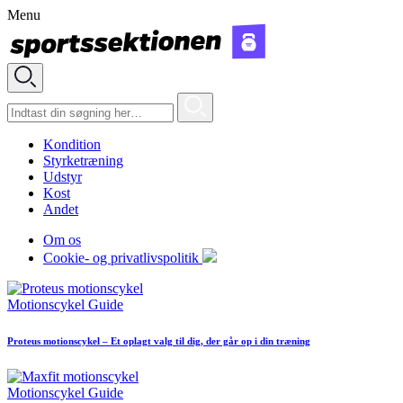
Menu
Kondition
Styrketræning
Udstyr
Kost
Andet
Om os
Cookie- og privatlivspolitik
Motionscykel Guide
Proteus motionscykel – Et oplagt valg til dig, der går op i din træning
Motionscykel Guide