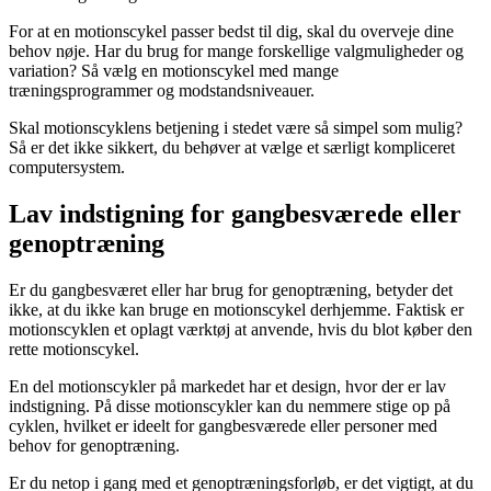
For at en motionscykel passer bedst til dig, skal du overveje dine
behov nøje. Har du brug for mange forskellige valgmuligheder og
variation? Så vælg en motionscykel med mange
træningsprogrammer og modstandsniveauer.
Skal motionscyklens betjening i stedet være så simpel som mulig?
Så er det ikke sikkert, du behøver at vælge et særligt kompliceret
computersystem.
Lav indstigning for gangbesværede eller
genoptræning
Er du gangbesværet eller har brug for genoptræning, betyder det
ikke, at du ikke kan bruge en motionscykel derhjemme. Faktisk er
motionscyklen et oplagt værktøj at anvende, hvis du blot køber den
rette motionscykel.
En del motionscykler på markedet har et design, hvor der er lav
indstigning. På disse motionscykler kan du nemmere stige op på
cyklen, hvilket er ideelt for gangbesværede eller personer med
behov for genoptræning.
Er du netop i gang med et genoptræningsforløb, er det vigtigt, at du