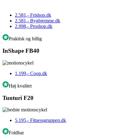
2.581,-
Frishop.dk
2.581,-
Byghjemme.dk
2.998,-
Proshop.dk
Praktisk og billig
InShape FB40
1.199,-
Coop.dk
Høj kvalitet
Tunturi F20
5.195,-
Fitnessgruppen.dk
Foldbar