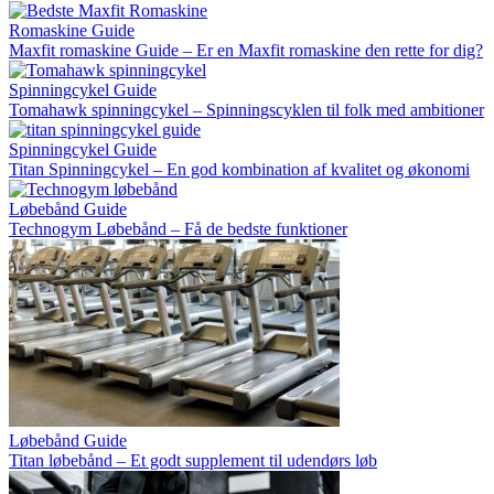
Romaskine Guide
Maxfit romaskine Guide – Er en Maxfit romaskine den rette for dig?
Spinningcykel Guide
Tomahawk spinningcykel – Spinningscyklen til folk med ambitioner
Spinningcykel Guide
Titan Spinningcykel – En god kombination af kvalitet og økonomi
Løbebånd Guide
Technogym Løbebånd – Få de bedste funktioner
Løbebånd Guide
Titan løbebånd – Et godt supplement til udendørs løb