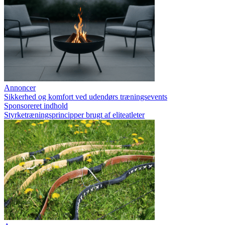
Annoncer
Sikkerhed og komfort ved udendørs træningsevents
Sponsoreret indhold
Styrketræningsprincipper brugt af eliteatleter