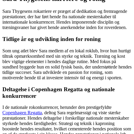
Sara Thygesens rokarriere er præget af dedikation og fremragende
præstationer, der har ført hende fra nationale mesterskaber til
internationale konkurrencer. Hendes imponerende disciplin og
træningsvaner har givet hende anerkendelse inden for roverdenen.
Tidlige år og udvikling inden for roning
Som ung atlet blev Sara medlem af en lokal roklub, hvor hun hurtigt
tiltrak opmærksomhed med sin styrke og teknik. Træning og kost
blev vigtige elementer i hendes daglige rutine. Med fokus på
sundhed byggede hun en solid fysisk basis, der understøttede hendes
tidlige succeser. Sara udviklede en passion for roning, som
motiverede hende til at investere intensiv tid og energi i sporten.
Deltagelse i Copenhagen Regatta og nationale
konkurrencer
I de nationale rokonkurrencer, herunder den prestigefyldte
Copenhagen Regatta
, deltog Sara regelmæssigt og viste stærke
præstationer. Hendes deltagelse i forskellige nationale mesterskaber
styrkede hendes færdigheder. Strategi og teknik i kaproning
boostede hendes resultater, hvilket cementerede hendes position som