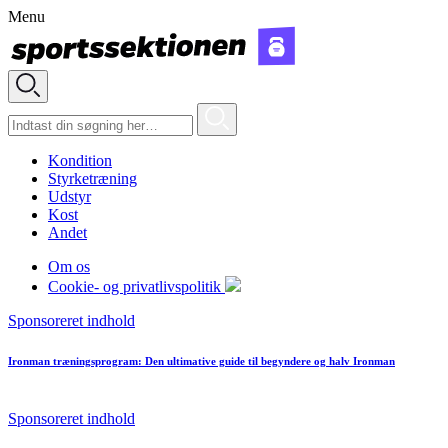
Menu
Kondition
Styrketræning
Udstyr
Kost
Andet
Om os
Cookie- og privatlivspolitik
Sponsoreret indhold
Ironman træningsprogram: Den ultimative guide til begyndere og halv Ironman
Sponsoreret indhold