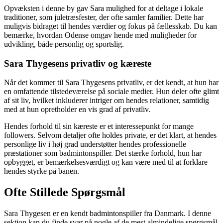
Opvæksten i denne by gav Sara mulighed for at deltage i lokale
traditioner, som juletræsfester, der ofte samler familier. Dette har
muligvis bidraget til hendes værdier og fokus på fællesskab. Du kan
bemærke, hvordan Odense omgav hende med muligheder for
udvikling, både personlig og sportslig.
Sara Thygesens privatliv og kæreste
Når det kommer til Sara Thygesens privatliv, er det kendt, at hun har
en omfattende tilstedeværelse på sociale medier. Hun deler ofte glimt
af sit liv, hvilket inkluderer intriger om hendes relationer, samtidig
med at hun opretholder en vis grad af privatliv.
Hendes forhold til sin kæreste er et interessepunkt for mange
followers. Selvom detaljer ofte holdes private, er det klart, at hendes
personlige liv i høj grad understøtter hendes professionelle
præstationer som badmintonspiller. Det stærke forhold, hun har
opbygget, er bemærkelsesværdigt og kan være med til at forklare
hendes styrke på banen.
Ofte Stillede Spørgsmål
Sara Thygesen er en kendt badmintonspiller fra Danmark. I denne
sektion kan du finde svar på nogle af de mest almindelige spørgsmål