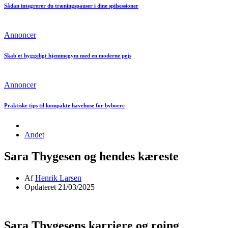
Sådan integrerer du træningspauser i dine spilsessioner
Annoncer
Skab et hyggeligt hjemmegym med en moderne pejs
Annoncer
Praktiske tips til kompakte havehuse for byboere
Andet
Sara Thygesen og hendes kæreste
Af
Henrik Larsen
Opdateret 21/03/2025
Sara Thygesens karriere og roing