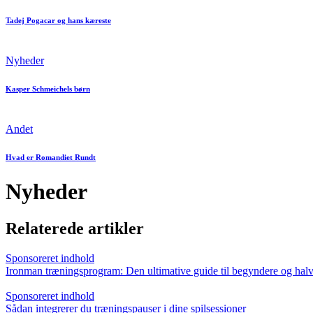
Tadej Pogacar og hans kæreste
Nyheder
Kasper Schmeichels børn
Andet
Hvad er Romandiet Rundt
Nyheder
Relaterede artikler
Sponsoreret indhold
Ironman træningsprogram: Den ultimative guide til begyndere og hal
Sponsoreret indhold
Sådan integrerer du træningspauser i dine spilsessioner