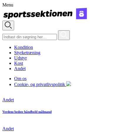
Menu
Kondition
Styrketræning
Udstyr
Kost
Andet
Om os
Cookie- og privatlivspolitik
Andet
Verdens bedste håndbold målmand
Andet