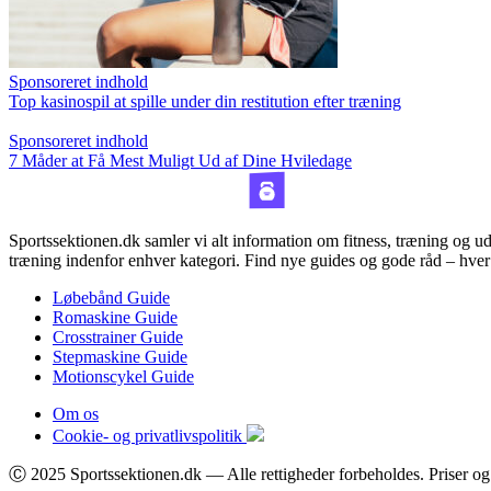
Sponsoreret indhold
Top kasinospil at spille under din restitution efter træning
Sponsoreret indhold
7 Måder at Få Mest Muligt Ud af Dine Hviledage
Sportssektionen.dk samler vi alt information om fitness, træning og ud
træning indenfor enhver kategori. Find nye guides og gode råd – hver
Løbebånd Guide
Romaskine Guide
Crosstrainer Guide
Stepmaskine Guide
Motionscykel Guide
Om os
Cookie- og privatlivspolitik
Ⓒ 2025 Sportssektionen.dk — Alle rettigheder forbeholdes. Priser og 