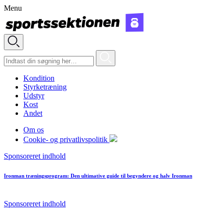
Menu
Kondition
Styrketræning
Udstyr
Kost
Andet
Om os
Cookie- og privatlivspolitik
Sponsoreret indhold
Ironman træningsprogram: Den ultimative guide til begyndere og halv Ironman
Sponsoreret indhold