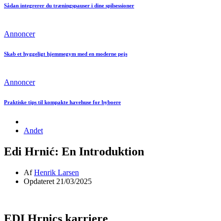
Sådan integrerer du træningspauser i dine spilsessioner
Annoncer
Skab et hyggeligt hjemmegym med en moderne pejs
Annoncer
Praktiske tips til kompakte havehuse for byboere
Andet
Edi Hrnić: En Introduktion
Af
Henrik Larsen
Opdateret 21/03/2025
EDI Hrnics karriere