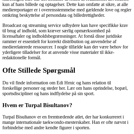
kun af hans billede og optagelser. Dette kan omfatte at sikre, at alle
mediereportager er i overensstemmelse med gældende love og regler
omkring beskyttelse af persondata og billedrettigheder.
Broadcast og streaming service udbydere kan have specifikke krav
til brug af indhold, som kræver særlig opmærksomhed på
licensaftaler og indholdsbegrænsninger. At forstå disse juridiske
rammer er essentielt for korrekt distribution og anvendelse af
medierelaterede ressourcer. I nogle tilfælde kan der være behov for
yderligere tilladelser for at anvende visse materialer til ikke-
redaktionelle formål.
Ofte Stillede Spørgsmål
Du vil finde information om Edi Hrnic og hans relation til
forskellige personer og steder her. Lær om hans oprindelse, bopæl,
sportsdiscipliner og hans indflydelse på sin sport.
Hvem er Turpal Bisultanov?
Turpal Bisultanov er en fremtrædende atlet, der har konkurreret i
mange internationale taekwondo-mesterskaber. Han er ofte nævnt i
forbindelse med andre kendte figurer i sporten.