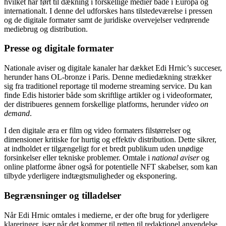
hvilket har ført til dækning i forskellige medier både i Europa og
internationalt. I denne del udforskes hans tilstedeværelse i pressen
og de digitale formater samt de juridiske overvejelser vedrørende
mediebrug og distribution.
Presse og digitale formater
Nationale aviser og digitale kanaler har dækket Edi Hrnic’s succeser,
herunder hans OL-bronze i Paris. Denne mediedækning strækker
sig fra traditionel reportage til moderne streaming service. Du kan
finde Edis historier både som skriftlige artikler og i videoformater,
der distribueres gennem forskellige platforms, herunder
video on
demand
.
I den digitale æra er film og video formaters filstørrelser og
dimensioner kritiske for hurtig og effektiv distribution. Dette sikrer,
at indholdet er tilgængeligt for et bredt publikum uden unødige
forsinkelser eller tekniske problemer. Omtale i
national aviser
og
online platforme åbner også for potentielle NFT skabelser, som kan
tilbyde yderligere indtægtsmuligheder og eksponering.
Begrænsninger og tilladelser
Når Edi Hrnic omtales i medierne, er der ofte brug for yderligere
klareringer, især når det kommer til retten til redaktionel anvendelse