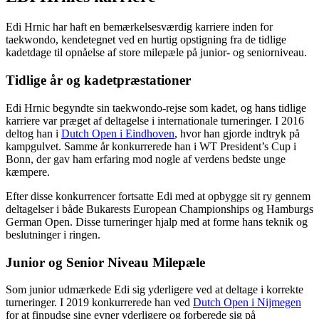
Edi Hrnic har haft en bemærkelsesværdig karriere inden for
taekwondo, kendetegnet ved en hurtig opstigning fra de tidlige
kadetdage til opnåelse af store milepæle på junior- og seniorniveau.
Tidlige år og kadetpræstationer
Edi Hrnic begyndte sin taekwondo-rejse som kadet, og hans tidlige
karriere var præget af deltagelse i internationale turneringer. I 2016
deltog han i
Dutch Open i Eindhoven
, hvor han gjorde indtryk på
kampgulvet. Samme år konkurrerede han i WT President’s Cup i
Bonn, der gav ham erfaring mod nogle af verdens bedste unge
kæmpere.
Efter disse konkurrencer fortsatte Edi med at opbygge sit ry gennem
deltagelser i både Bukarests European Championships og Hamburgs
German Open. Disse turneringer hjalp med at forme hans teknik og
beslutninger i ringen.
Junior og Senior Niveau Milepæle
Som junior udmærkede Edi sig yderligere ved at deltage i korrekte
turneringer. I 2019 konkurrerede han ved
Dutch Open i Nijmegen
for at finpudse sine evner yderligere og forberede sig på