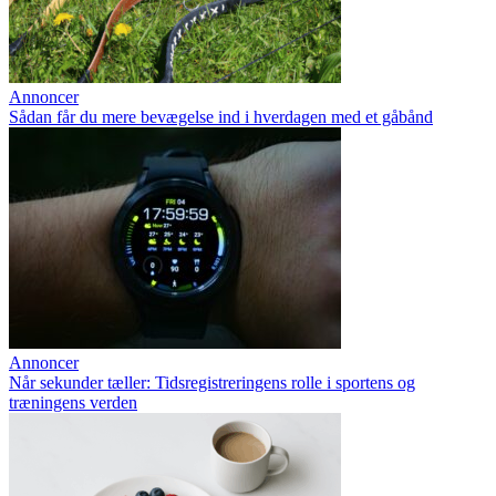
Annoncer
Sådan får du mere bevægelse ind i hverdagen med et gåbånd
Annoncer
Når sekunder tæller: Tidsregistreringens rolle i sportens og
træningens verden