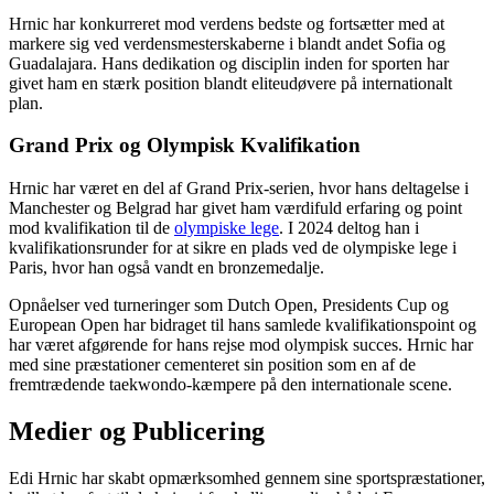
Hrnic har konkurreret mod verdens bedste og fortsætter med at
markere sig ved verdensmesterskaberne i blandt andet Sofia og
Guadalajara. Hans dedikation og disciplin inden for sporten har
givet ham en stærk position blandt eliteudøvere på internationalt
plan.
Grand Prix og Olympisk Kvalifikation
Hrnic har været en del af Grand Prix-serien, hvor hans deltagelse i
Manchester og Belgrad har givet ham værdifuld erfaring og point
mod kvalifikation til de
olympiske lege
. I 2024 deltog han i
kvalifikationsrunder for at sikre en plads ved de olympiske lege i
Paris, hvor han også vandt en bronzemedalje.
Opnåelser ved turneringer som Dutch Open, Presidents Cup og
European Open har bidraget til hans samlede kvalifikationspoint og
har været afgørende for hans rejse mod olympisk succes. Hrnic har
med sine præstationer cementeret sin position som en af de
fremtrædende taekwondo-kæmpere på den internationale scene.
Medier og Publicering
Edi Hrnic har skabt opmærksomhed gennem sine sportspræstationer,